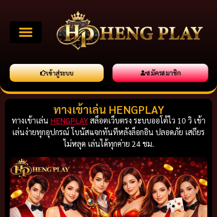
สมัครสมาชิก
เข้าสู่ระบบ
ทางเข้าเล่น HENGPLAY
ทางเข้าเล่น
HENGPLAY
สล็อตเว็บตรง ระบบออโต้ไว 10 วิ เข้า
เล่นง่ายทุกอุปกรณ์ โบนัสแจกทันทีหลังล็อกอิน ปลอดภัย เสถียร
ไม่หลุด เล่นได้ทุกค่าย 24 ชม.