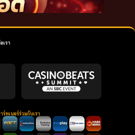
่อเรา
าร์ทเนอร์ร่วมกับเรา